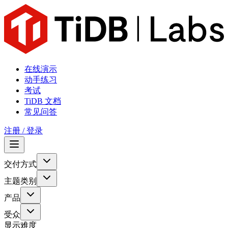
在线演示
动手练习
考试
TiDB 文档
常见问答
注册 / 登录
交付方式
主题类别
产品
受众
显示难度