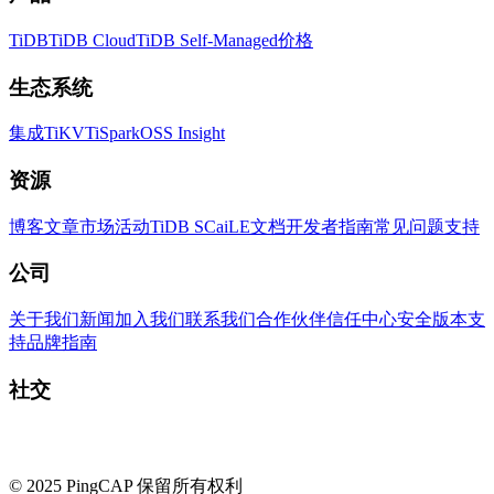
TiDB
TiDB Cloud
TiDB Self-Managed
价格
生态系统
集成
TiKV
TiSpark
OSS Insight
资源
博客
文章
市场活动
TiDB SCaiLE
文档
开发者指南
常见问题
支持
公司
关于我们
新闻
加入我们
联系我们
合作伙伴
信任中心
安全
版本支
持
品牌指南
社交
© 2025 PingCAP 保留所有权利