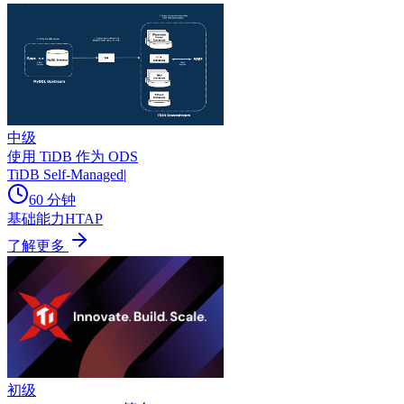
中级
使用 TiDB 作为 ODS
TiDB Self-Managed
|
60 分钟
基础能力
HTAP
了解更多
初级